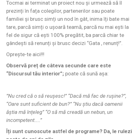
Tocmai ai terminat un proiect nou și urmează să îl
prezinți în fața colegilor, partenerilor sau poate
familiei și brusc simți un nod în gât, inima îți bate mai
tare, parcă simți o ușoară teamă, parcă nu mai ești la
fel de sigur că ești 100% pregătit, ba parcă chiar te
gândești să renunți și brusc decizi “Gata , renunț!”.
Oprește-te aici!!!
Observă preț de câteva secunde care este
“Discursul tău interior”;
poate că sună așa:
”Nu cred că o să reușesc!” “Dacă mă fac de rușine?”,
“Oare sunt suficient de bun?” “Nu știu dacă oamenii
ăștia mă înțeleg” “O să mă creadă un nebun, un
incompetent…..”
Îți sunt cunoscute astfel de programe? Da, le rulezi