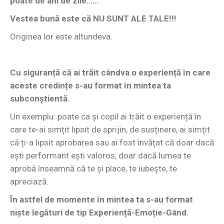
poate de ani de zile……
Vestea bună este că NU SUNT ALE TALE!!!
Originea lor este altundeva.
Cu siguranță că ai trăit cândva o experiență în care
aceste credințe s-au format în mintea ta
subconștientă.
Un exemplu: poate ca și copil ai trăit o experiență în
care te-ai simțit lipsit de sprijin, de susținere, ai simțit
că ți-a lipsit aprobarea sau ai fost învățat că doar dacă
ești performant ești valoros, doar dacă lumea te
aprobă înseamnă că te și place, te iubește, te
apreciază.
În astfel de momente în mintea ta s-au format
niște legături de tip Experiență-Emoție-Gând.