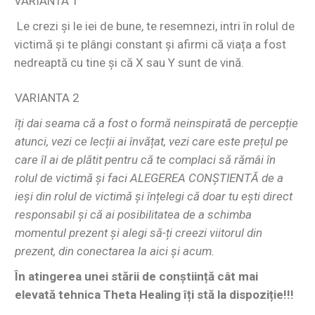
VARIANTA 1
Le crezi și le iei de bune, te resemnezi, intri în rolul de
victimă și te plângi constant și afirmi că viața a fost
nedreaptă cu tine și că X sau Y sunt de vină.
VARIANTA 2
îți dai seama că a fost o formă neinspirată de percepție
atunci, vezi ce lecții ai învățat, vezi care este prețul pe
care îl ai de plătit pentru că te complaci să rămâi în
rolul de victimă și faci ALEGEREA CONȘTIENTĂ de a
ieși din rolul de victimă și înțelegi că doar tu ești direct
responsabil și că ai posibilitatea de a schimba
momentul prezent și alegi să-ți creezi viitorul din
prezent, din conectarea la aici și acum.
În atingerea unei stării de conștiință cât mai
elevată tehnica Theta Healing îți stă la dispoziție!!!