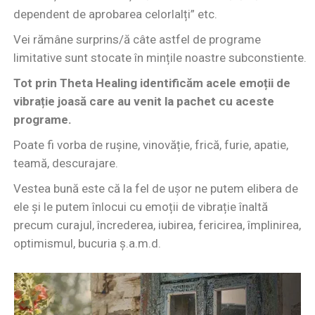
dependent de aprobarea celorlalți” etc.
Vei rămâne surprins/ă câte astfel de programe
limitative sunt stocate în mințile noastre subconstiente.
Tot prin Theta Healing identificăm acele emoții de
vibrație joasă care au venit la pachet cu aceste
programe.
Poate fi vorba de rușine, vinovăție, frică, furie, apatie,
teamă, descurajare.
Vestea bună este că la fel de ușor ne putem elibera de
ele și le putem înlocui cu emoții de vibrație înaltă
precum curajul, încrederea, iubirea, fericirea, împlinirea,
optimismul, bucuria ș.a.m.d.